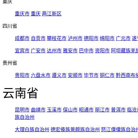
重庆
重庆市
重庆
两江新区
四川省
成都市
自贡市
攀枝花市
泸州市
德阳市
绵阳市
广元市
遂
宜宾市
广安市
达州市
雅安市
巴中市
资阳市
阿坝藏族羌
贵州省
贵阳市
六盘水市
遵义市
安顺市
毕节市
铜仁市
黔西南布
云南省
昆明市
曲靖市
玉溪市
保山市
昭通市
丽江市
普洱市
临沧
族自治州
大理白族自治州
德宏傣族景颇族自治州
怒江傈僳族自治