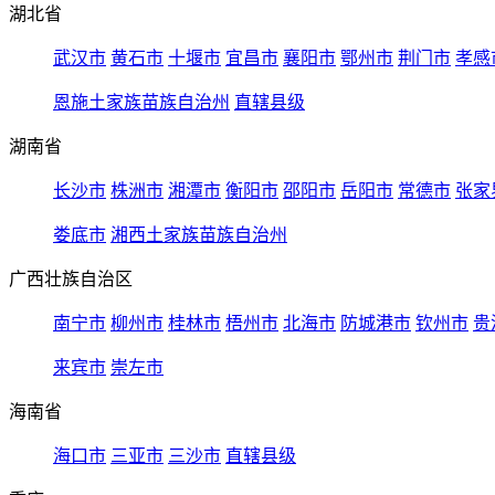
湖北省
武汉市
黄石市
十堰市
宜昌市
襄阳市
鄂州市
荆门市
孝感
恩施土家族苗族自治州
直辖县级
湖南省
长沙市
株洲市
湘潭市
衡阳市
邵阳市
岳阳市
常德市
张家
娄底市
湘西土家族苗族自治州
广西壮族自治区
南宁市
柳州市
桂林市
梧州市
北海市
防城港市
钦州市
贵
来宾市
崇左市
海南省
海口市
三亚市
三沙市
直辖县级