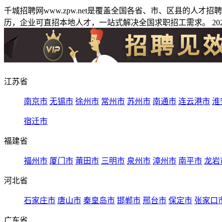
千城招聘网www.zpw.net是覆盖全国各省、市、区县的人
历，企业可直招本地人才，一站式解决全国求职招工需求。 2026
江苏省
南京市
无锡市
徐州市
常州市
苏州市
南通市
连云港市
淮
宿迁市
福建省
福州市
厦门市
莆田市
三明市
泉州市
漳州市
南平市
龙岩
河北省
石家庄市
唐山市
秦皇岛市
邯郸市
邢台市
保定市
张家口
广东省