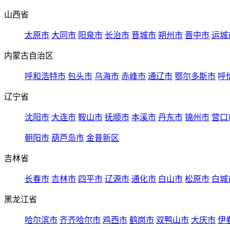
山西省
太原市
大同市
阳泉市
长治市
晋城市
朔州市
晋中市
运城
内蒙古自治区
呼和浩特市
包头市
乌海市
赤峰市
通辽市
鄂尔多斯市
呼
辽宁省
沈阳市
大连市
鞍山市
抚顺市
本溪市
丹东市
锦州市
营口
朝阳市
葫芦岛市
金普新区
吉林省
长春市
吉林市
四平市
辽源市
通化市
白山市
松原市
白城
黑龙江省
哈尔滨市
齐齐哈尔市
鸡西市
鹤岗市
双鸭山市
大庆市
伊