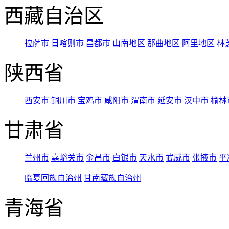
西藏自治区
拉萨市
日喀则市
昌都市
山南地区
那曲地区
阿里地区
林
陕西省
西安市
铜川市
宝鸡市
咸阳市
渭南市
延安市
汉中市
榆林
甘肃省
兰州市
嘉峪关市
金昌市
白银市
天水市
武威市
张掖市
平
临夏回族自治州
甘南藏族自治州
青海省