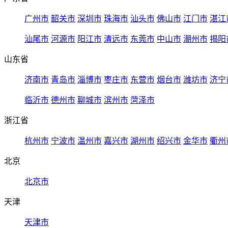
广州市
韶关市
深圳市
珠海市
汕头市
佛山市
江门市
湛江
汕尾市
河源市
阳江市
清远市
东莞市
中山市
潮州市
揭阳
山东省
济南市
青岛市
淄博市
枣庄市
东营市
烟台市
潍坊市
济宁
临沂市
德州市
聊城市
滨州市
菏泽市
浙江省
杭州市
宁波市
温州市
嘉兴市
湖州市
绍兴市
金华市
衢州
北京
北京市
天津
天津市