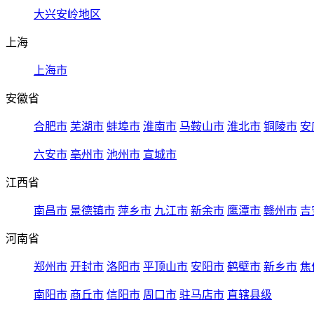
大兴安岭地区
上海
上海市
安徽省
合肥市
芜湖市
蚌埠市
淮南市
马鞍山市
淮北市
铜陵市
安
六安市
亳州市
池州市
宣城市
江西省
南昌市
景德镇市
萍乡市
九江市
新余市
鹰潭市
赣州市
吉
河南省
郑州市
开封市
洛阳市
平顶山市
安阳市
鹤壁市
新乡市
焦
南阳市
商丘市
信阳市
周口市
驻马店市
直辖县级