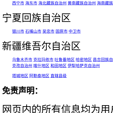
西宁市
海东市
海北藏族自治州
黄南藏族自治州
海南藏族
宁夏回族自治区
银川市
石嘴山市
吴忠市
固原市
中卫市
新疆维吾尔自治区
乌鲁木齐市
克拉玛依市
吐鲁番地区
哈密地区
昌吉回族自
克孜自治州
喀什地区
和田地区
伊犁哈萨克自治州
塔城地区
阿勒泰地区
直辖县级
免责声明：
网页内的所有信息均为用