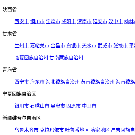
陕西省
西安市
铜川市
宝鸡市
咸阳市
渭南市
延安市
汉中市
榆林
甘肃省
兰州市
嘉峪关市
金昌市
白银市
天水市
武威市
张掖市
平
临夏回族自治州
甘南藏族自治州
青海省
西宁市
海东市
海北藏族自治州
黄南藏族自治州
海南藏族
宁夏回族自治区
银川市
石嘴山市
吴忠市
固原市
中卫市
新疆维吾尔自治区
乌鲁木齐市
克拉玛依市
吐鲁番地区
哈密地区
昌吉回族自