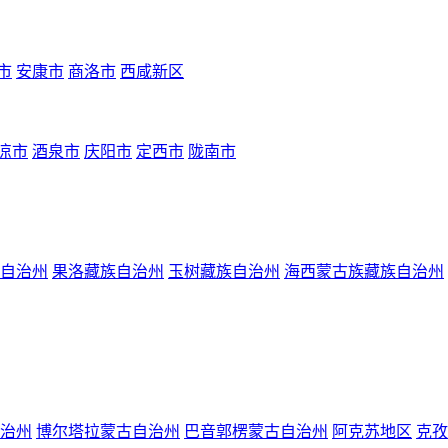
市
安康市
商洛市
西咸新区
凉市
酒泉市
庆阳市
定西市
陇南市
自治州
果洛藏族自治州
玉树藏族自治州
海西蒙古族藏族自治州
治州
博尔塔拉蒙古自治州
巴音郭楞蒙古自治州
阿克苏地区
克孜