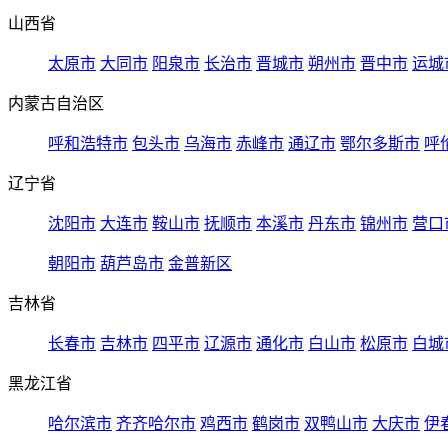
山西省
太原市
大同市
阳泉市
长治市
晋城市
朔州市
晋中市
运城
内蒙古自治区
呼和浩特市
包头市
乌海市
赤峰市
通辽市
鄂尔多斯市
呼
辽宁省
沈阳市
大连市
鞍山市
抚顺市
本溪市
丹东市
锦州市
营口
朝阳市
葫芦岛市
金普新区
吉林省
长春市
吉林市
四平市
辽源市
通化市
白山市
松原市
白城
黑龙江省
哈尔滨市
齐齐哈尔市
鸡西市
鹤岗市
双鸭山市
大庆市
伊