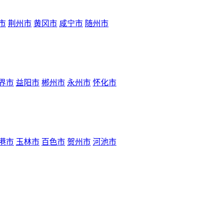
市
荆州市
黄冈市
咸宁市
随州市
界市
益阳市
郴州市
永州市
怀化市
港市
玉林市
百色市
贺州市
河池市