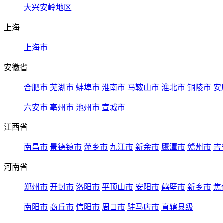
大兴安岭地区
上海
上海市
安徽省
合肥市
芜湖市
蚌埠市
淮南市
马鞍山市
淮北市
铜陵市
安
六安市
亳州市
池州市
宣城市
江西省
南昌市
景德镇市
萍乡市
九江市
新余市
鹰潭市
赣州市
吉
河南省
郑州市
开封市
洛阳市
平顶山市
安阳市
鹤壁市
新乡市
焦
南阳市
商丘市
信阳市
周口市
驻马店市
直辖县级