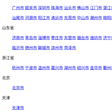
广州市
韶关市
深圳市
珠海市
汕头市
佛山市
江门市
湛江
汕尾市
河源市
阳江市
清远市
东莞市
中山市
潮州市
揭阳
山东省
济南市
青岛市
淄博市
枣庄市
东营市
烟台市
潍坊市
济宁
临沂市
德州市
聊城市
滨州市
菏泽市
浙江省
杭州市
宁波市
温州市
嘉兴市
湖州市
绍兴市
金华市
衢州
北京
北京市
天津
天津市