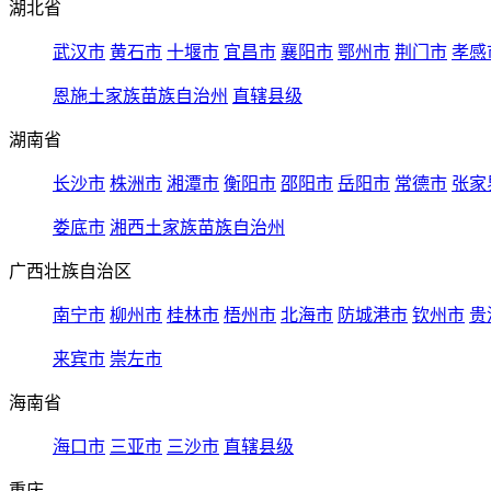
湖北省
武汉市
黄石市
十堰市
宜昌市
襄阳市
鄂州市
荆门市
孝感
恩施土家族苗族自治州
直辖县级
湖南省
长沙市
株洲市
湘潭市
衡阳市
邵阳市
岳阳市
常德市
张家
娄底市
湘西土家族苗族自治州
广西壮族自治区
南宁市
柳州市
桂林市
梧州市
北海市
防城港市
钦州市
贵
来宾市
崇左市
海南省
海口市
三亚市
三沙市
直辖县级
重庆