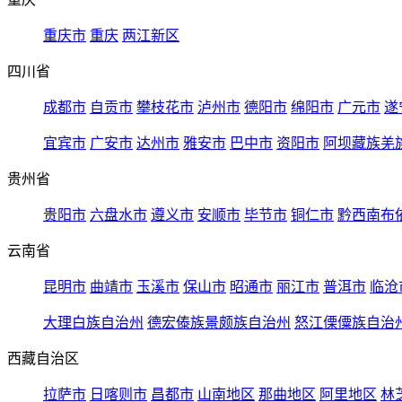
重庆市
重庆
两江新区
四川省
成都市
自贡市
攀枝花市
泸州市
德阳市
绵阳市
广元市
遂
宜宾市
广安市
达州市
雅安市
巴中市
资阳市
阿坝藏族羌
贵州省
贵阳市
六盘水市
遵义市
安顺市
毕节市
铜仁市
黔西南布
云南省
昆明市
曲靖市
玉溪市
保山市
昭通市
丽江市
普洱市
临沧
大理白族自治州
德宏傣族景颇族自治州
怒江傈僳族自治
西藏自治区
拉萨市
日喀则市
昌都市
山南地区
那曲地区
阿里地区
林