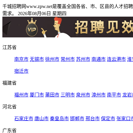
千城招聘网www.zpw.net是覆盖全国各省、市、区县的
需求。 2026年08月06日 星期四
江苏省
南京市
无锡市
徐州市
常州市
苏州市
南通市
连云港市
淮
宿迁市
福建省
福州市
厦门市
莆田市
三明市
泉州市
漳州市
南平市
龙岩
河北省
石家庄市
唐山市
秦皇岛市
邯郸市
邢台市
保定市
张家口
广东省