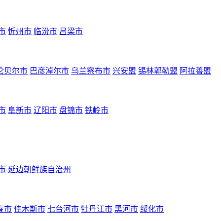
市
忻州市
临汾市
吕梁市
伦贝尔市
巴彦淖尔市
乌兰察布市
兴安盟
锡林郭勒盟
阿拉善盟
市
阜新市
辽阳市
盘锦市
铁岭市
市
延边朝鲜族自治州
春市
佳木斯市
七台河市
牡丹江市
黑河市
绥化市