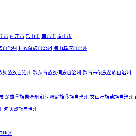
宁市
内江市
乐山市
南充市
眉山市
族自治州
甘孜藏族自治州
凉山彝族自治州
依族苗族自治州
黔东南苗族侗族自治州
黔南布依族苗族自治州
市
楚雄彝族自治州
红河哈尼族彝族自治州
文山壮族苗族自治州
州
迪庆藏族自治州
芝地区