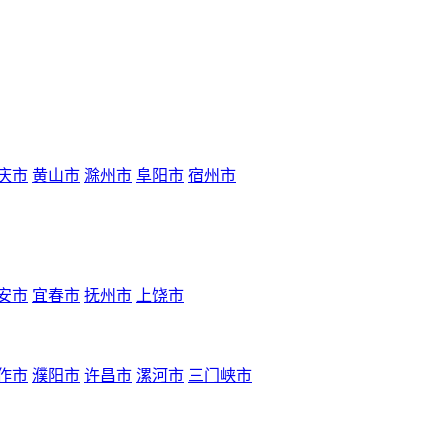
庆市
黄山市
滁州市
阜阳市
宿州市
安市
宜春市
抚州市
上饶市
作市
濮阳市
许昌市
漯河市
三门峡市