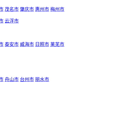
市
茂名市
肇庆市
惠州市
梅州市
市
云浮市
市
泰安市
威海市
日照市
莱芜市
市
舟山市
台州市
丽水市